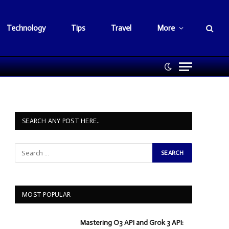
Technology
Tips
Travel
More
SEARCH ANY POST HERE..
MOST POPULAR
Mastering O3 API and Grok 3 API: