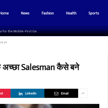
Home
News
Fashion
Health
Sports
The Data Grid: Reengineering Football Media for the Mobile-First Generation
से बने
 अच्छा Salesman कैसे बने
est
LinkedIn
Email