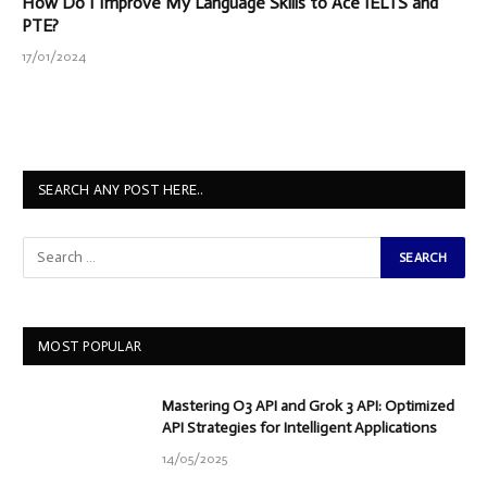
How Do I Improve My Language Skills to Ace IELTS and
PTE?
17/01/2024
SEARCH ANY POST HERE..
MOST POPULAR
Mastering O3 API and Grok 3 API: Optimized
API Strategies for Intelligent Applications
14/05/2025