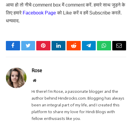
आया हो तो नीचे comment box में comment करें. हमारे साथ जुड़ने के
लिए हमारे
Facebook Page
को Like करें व हमें Subscribe करलें.
धन्यवाद.
Facebook
Twitter
Pinterest
LinkedIn
Reddit
Telegram
WhatsApp
Email
Rose
Website
Hi there! I'm Rose, a passionate blogger and the
author behind Hindirocks.com. Blogging has always
been an integral part of my life, and I created this
platform to share my love for Hindi Blogs with
fellow enthusiasts like you.