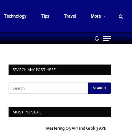
Technology
Tips
Travel
More
SEARCH ANY POST HERE..
MOST POPULAR
Mastering O3 API and Grok 3 API: