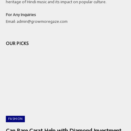
heritage of Hindi music and its impact on popular culture.
For Any Inquiries
Email:
admin@growmoregaze.com
OUR PICKS
FASHION
Can Rare Carat Help with Diamond Investment