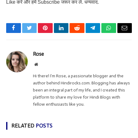
Like करें और हमें Subscribe जरूर कर लें. धन्यवाद.
Facebook
Twitter
Pinterest
LinkedIn
Reddit
Telegram
WhatsApp
Email
Rose
Website
Hi there! I'm Rose, a passionate blogger and the
author behind Hindirocks.com. Blogging has always
been an integral part of my life, and I created this
platform to share my love for Hindi Blogs with
fellow enthusiasts like you.
RELATED
POSTS