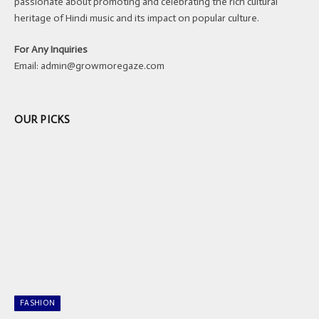
passionate about promoting and celebrating the rich cultural
heritage of Hindi music and its impact on popular culture.
For Any Inquiries
Email:
admin@growmoregaze.com
OUR PICKS
FASHION