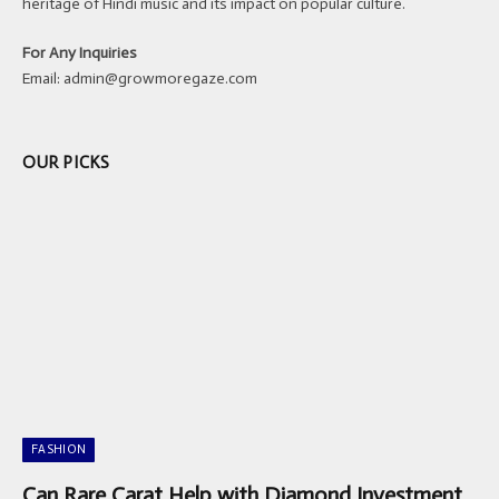
heritage of Hindi music and its impact on popular culture.
For Any Inquiries
Email:
admin@growmoregaze.com
OUR PICKS
FASHION
Can Rare Carat Help with Diamond Investment