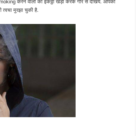
ing करने वालों को इकठ्ठा खड़ा करके गौर से देखिये. आपको
 त्वचा मुरझा चुकी है.