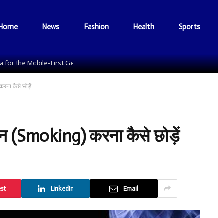
Home
News
Fashion
Health
Sports
The Data Grid: Reengineering Football Media for the Mobile-First Generation
रना कैसे छोड़ें
न (Smoking) करना कैसे छोड़ें
est
LinkedIn
Email