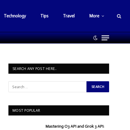
Technology
Tips
Travel
More
SEARCH ANY POST HERE..
MOST POPULAR
Mastering O3 API and Grok 3 API: