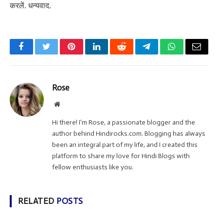
करलें. धन्यवाद.
Facebook
Twitter
Pinterest
LinkedIn
Reddit
Telegram
WhatsApp
Email
Rose
Website
Hi there! I'm Rose, a passionate blogger and the
author behind Hindirocks.com. Blogging has always
been an integral part of my life, and I created this
platform to share my love for Hindi Blogs with
fellow enthusiasts like you.
RELATED
POSTS