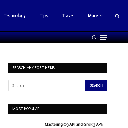
Technology
Tips
Travel
More
SEARCH ANY POST HERE..
MOST POPULAR
Mastering O3 API and Grok 3 API: