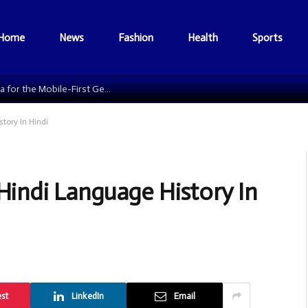
Home
News
Fashion
Health
Sports
The Data Grid: Reengineering Football Media for the Mobile-First Generation
istory In Hindi
स | Hindi Language History In
est
LinkedIn
Email